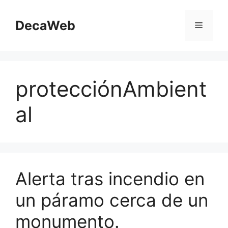
Saltar
al
DecaWeb
Menú
contenido
protecciónAmbient
al
Alerta tras incendio en
un páramo cerca de un
monumento.