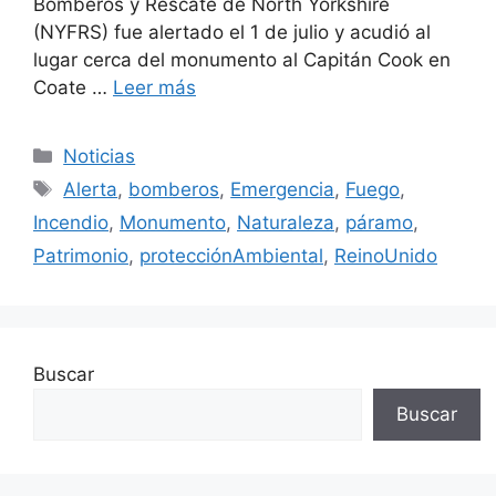
Bomberos y Rescate de North Yorkshire
(NYFRS) fue alertado el 1 de julio y acudió al
lugar cerca del monumento al Capitán Cook en
Coate …
Leer más
Categorías
Noticias
Etiquetas
Alerta
,
bomberos
,
Emergencia
,
Fuego
,
Incendio
,
Monumento
,
Naturaleza
,
páramo
,
Patrimonio
,
protecciónAmbiental
,
ReinoUnido
Buscar
Buscar