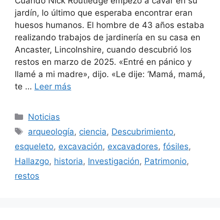
Cuando Nick Routledge empezó a cavar en su
jardín, lo último que esperaba encontrar eran
huesos humanos. El hombre de 43 años estaba
realizando trabajos de jardinería en su casa en
Ancaster, Lincolnshire, cuando descubrió los
restos en marzo de 2025. «Entré en pánico y
llamé a mi madre», dijo. «Le dije: ‘Mamá, mamá,
te …
Leer más
Categorías
Noticias
Etiquetas
arqueología
,
ciencia
,
Descubrimiento
,
esqueleto
,
excavación
,
excavadores
,
fósiles
,
Hallazgo
,
historia
,
Investigación
,
Patrimonio
,
restos