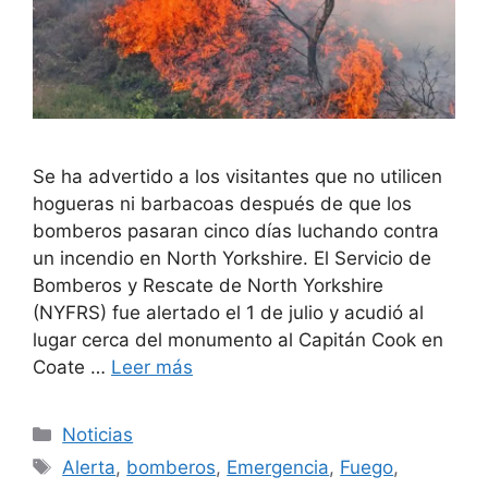
Se ha advertido a los visitantes que no utilicen
hogueras ni barbacoas después de que los
bomberos pasaran cinco días luchando contra
un incendio en North Yorkshire. El Servicio de
Bomberos y Rescate de North Yorkshire
(NYFRS) fue alertado el 1 de julio y acudió al
lugar cerca del monumento al Capitán Cook en
Coate …
Leer más
Categorías
Noticias
Etiquetas
Alerta
,
bomberos
,
Emergencia
,
Fuego
,