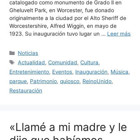
catalogado como monumento de Grado II en
Gheluvelt Park, en Worcester, fue donado
originalmente a la ciudad por el Alto Sheriff de
Worcestershire, Alfred Wiggin, en mayo de
1923. Su inauguración tuvo lugar un …
Leer más
Categorías
Noticias
Etiquetas
Actualidad
,
Comunidad
,
Cultura
,
Entretenimiento
,
Eventos
,
Inauguración
,
Música
,
parque
,
Patrimonio
,
quiosco
,
ReinoUnido
,
Restauración
«Llamé a mi madre y le