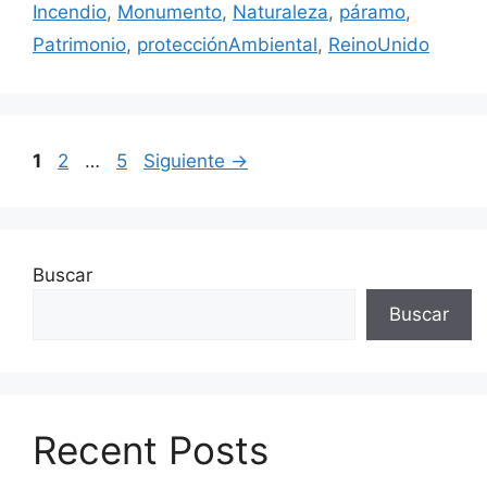
Incendio
,
Monumento
,
Naturaleza
,
páramo
,
Patrimonio
,
protecciónAmbiental
,
ReinoUnido
Página
Página
Página
1
2
…
5
Siguiente
→
Buscar
Buscar
Recent Posts