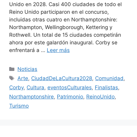
Unido en 2028. Casi 400 ciudades de todo el
Reino Unido participaron en el concurso,
incluidas otras cuatro en Northamptonshire:
Northampton, Wellingborough, Kettering y
Rothwell. Un total de 15 ciudades competirán
ahora por este galardón inaugural. Corby se
enfrentará a …
Leer más
Categorías
Noticias
Etiquetas
Arte
,
CiudadDeLaCultura2028
,
Comunidad
,
Corby
,
Cultura
,
eventosCulturales
,
Finalistas
,
Northamptonshire
,
Patrimonio
,
ReinoUnido
,
Turismo