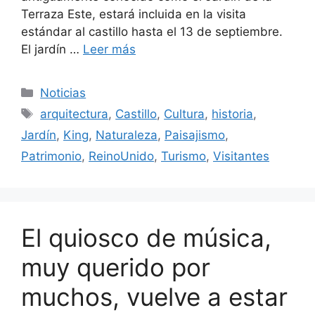
Terraza Este, estará incluida en la visita
estándar al castillo hasta el 13 de septiembre.
El jardín …
Leer más
Categorías
Noticias
Etiquetas
arquitectura
,
Castillo
,
Cultura
,
historia
,
Jardín
,
King
,
Naturaleza
,
Paisajismo
,
Patrimonio
,
ReinoUnido
,
Turismo
,
Visitantes
El quiosco de música,
muy querido por
muchos, vuelve a estar