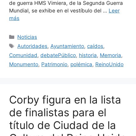
de guerra HMS Vimiera, de la Segunda Guerra
Mundial, se exhibe en el vestíbulo del …
Leer
más
Categorías
Noticias
Etiquetas
Autoridades
,
Ayuntamiento
,
caídos
,
Comunidad
,
debatePúblico
,
historia
,
Memoria
,
Monumento
,
Patrimonio
,
polémica
,
ReinoUnido
Corby figura en la lista
de finalistas para el
título de Ciudad de la