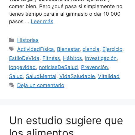
comer bien. Pero ¿qué pasa si simplemente no
tienes tiempo para ir al gimnasio o dar 10 000
pasos …
Leer más
Categorías
Historias
Etiquetas
ActividadFísica
,
Bienestar
,
ciencia
,
Ejercicio
,
EstiloDeVida
,
Fitness
,
Hábitos
,
Investigación
,
longevidad
,
noticiasDeSalud
,
Prevención
,
Salud
,
SaludMental
,
VidaSaludable
,
Vitalidad
Deja un comentario
Un estudio sugiere que
los alimentos