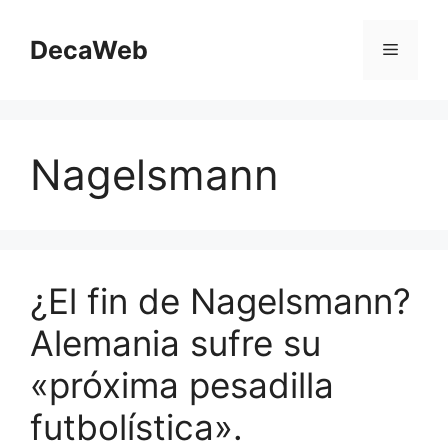
Saltar
al
DecaWeb
Menú
contenido
Nagelsmann
¿El fin de Nagelsmann?
Alemania sufre su
«próxima pesadilla
futbolística».