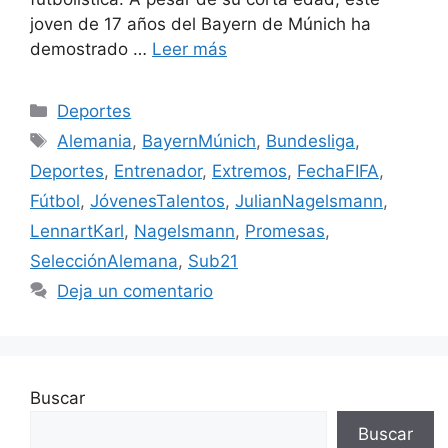
joven de 17 años del Bayern de Múnich ha
demostrado …
Leer más
Categorías
Deportes
Etiquetas
Alemania
,
BayernMúnich
,
Bundesliga
,
Deportes
,
Entrenador
,
Extremos
,
FechaFIFA
,
Fútbol
,
JóvenesTalentos
,
JulianNagelsmann
,
LennartKarl
,
Nagelsmann
,
Promesas
,
SelecciónAlemana
,
Sub21
Deja un comentario
Buscar
Buscar