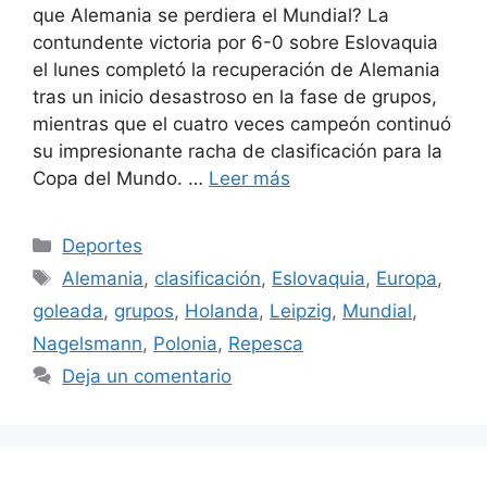
que Alemania se perdiera el Mundial? La
contundente victoria por 6-0 sobre Eslovaquia
el lunes completó la recuperación de Alemania
tras un inicio desastroso en la fase de grupos,
mientras que el cuatro veces campeón continuó
su impresionante racha de clasificación para la
Copa del Mundo. …
Leer más
Categorías
Deportes
Etiquetas
Alemania
,
clasificación
,
Eslovaquia
,
Europa
,
goleada
,
grupos
,
Holanda
,
Leipzig
,
Mundial
,
Nagelsmann
,
Polonia
,
Repesca
Deja un comentario