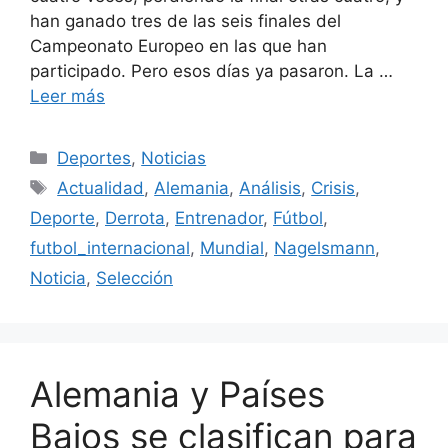
han ganado tres de las seis finales del
Campeonato Europeo en las que han
participado. Pero esos días ya pasaron. La …
Leer más
Categorías
Deportes
,
Noticias
Etiquetas
Actualidad
,
Alemania
,
Análisis
,
Crisis
,
Deporte
,
Derrota
,
Entrenador
,
Fútbol
,
futbol_internacional
,
Mundial
,
Nagelsmann
,
Noticia
,
Selección
Alemania y Países
Bajos se clasifican para