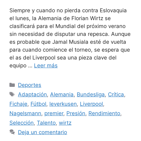
Siempre y cuando no pierda contra Eslovaquia
el lunes, la Alemania de Florian Wirtz se
clasificará para el Mundial del próximo verano
sin necesidad de disputar una repesca. Aunque
es probable que Jamal Musiala esté de vuelta
para cuando comience el torneo, se espera que
el as del Liverpool sea una pieza clave del
equipo …
Leer más
Categorías
Deportes
Etiquetas
Adaptación
,
Alemania
,
Bundesliga
,
Crítica
,
Fichaje
,
Fútbol
,
leverkusen
,
Liverpool
,
Nagelsmann
,
premier
,
Presión
,
Rendimiento
,
Selección
,
Talento
,
wirtz
Deja un comentario