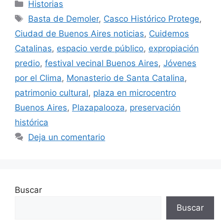
Categorías
Historias
Etiquetas
Basta de Demoler
,
Casco Histórico Protege
,
Ciudad de Buenos Aires noticias
,
Cuidemos
Catalinas
,
espacio verde público
,
expropiación
predio
,
festival vecinal Buenos Aires
,
Jóvenes
por el Clima
,
Monasterio de Santa Catalina
,
patrimonio cultural
,
plaza en microcentro
Buenos Aires
,
Plazapalooza
,
preservación
histórica
Deja un comentario
Buscar
Buscar