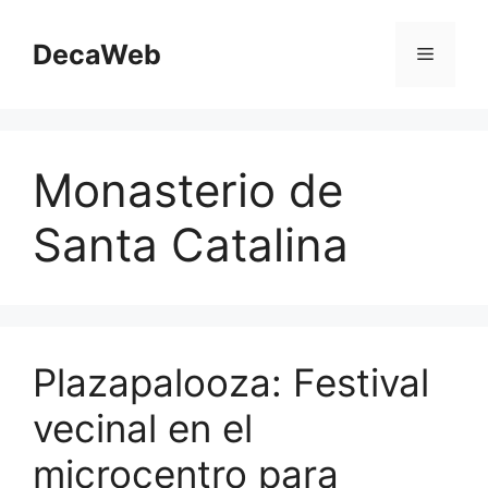
Saltar
al
DecaWeb
Menú
contenido
Monasterio de
Santa Catalina
Plazapalooza: Festival
vecinal en el
microcentro para