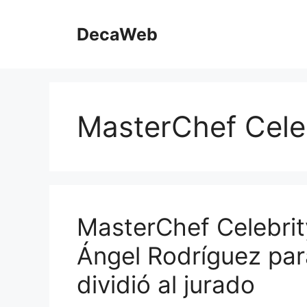
Saltar
al
DecaWeb
contenido
MasterChef Cele
MasterChef Celebrity
Ángel Rodríguez par
dividió al jurado