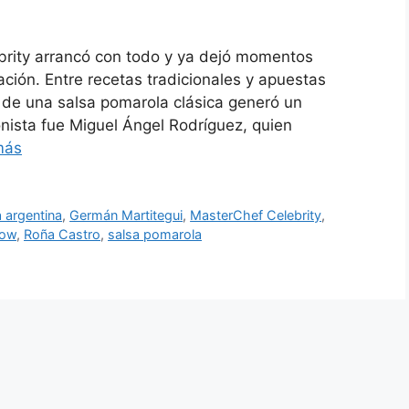
rity arrancó con todo y ya dejó momentos
ción. Entre recetas tradicionales y apuestas
n de una salsa pomarola clásica generó un
onista fue Miguel Ángel Rodríguez, quien
más
 argentina
,
Germán Martitegui
,
MasterChef Celebrity
,
how
,
Roña Castro
,
salsa pomarola