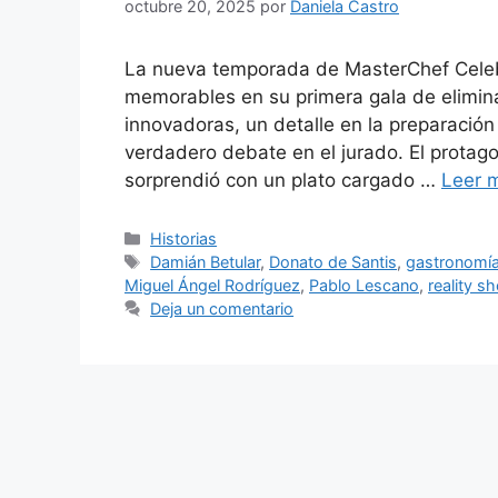
octubre 20, 2025
por
Daniela Castro
La nueva temporada de MasterChef Celeb
memorables en su primera gala de elimina
innovadoras, un detalle en la preparació
verdadero debate en el jurado. El protag
sorprendió con un plato cargado …
Leer 
Categorías
Historias
Etiquetas
Damián Betular
,
Donato de Santis
,
gastronomía
Miguel Ángel Rodríguez
,
Pablo Lescano
,
reality s
Deja un comentario