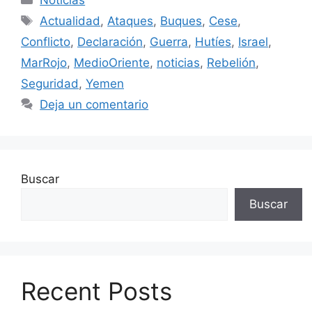
Etiquetas
Actualidad
,
Ataques
,
Buques
,
Cese
,
Conflicto
,
Declaración
,
Guerra
,
Hutíes
,
Israel
,
MarRojo
,
MedioOriente
,
noticias
,
Rebelión
,
Seguridad
,
Yemen
Deja un comentario
Buscar
Buscar
Recent Posts