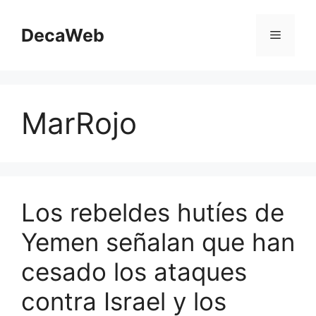
Saltar
al
DecaWeb
Menú
contenido
MarRojo
Los rebeldes hutíes de
Yemen señalan que han
cesado los ataques
contra Israel y los