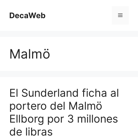
Saltar
al
DecaWeb
Menú
contenido
Malmö
El Sunderland ficha al
portero del Malmö
Ellborg por 3 millones
de libras