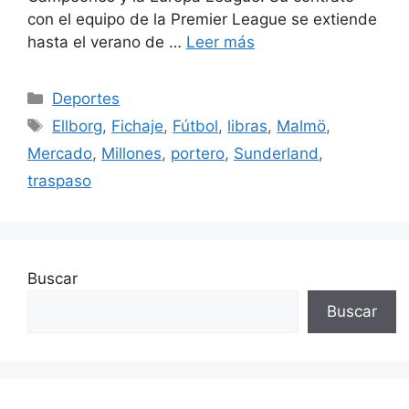
con el equipo de la Premier League se extiende
hasta el verano de …
Leer más
Categorías
Deportes
Etiquetas
Ellborg
,
Fichaje
,
Fútbol
,
libras
,
Malmö
,
Mercado
,
Millones
,
portero
,
Sunderland
,
traspaso
Buscar
Buscar