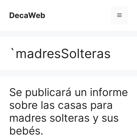
Saltar
al
DecaWeb
Menú
contenido
`madresSolteras
Se publicará un informe
sobre las casas para
madres solteras y sus
bebés.