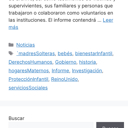
supervivientes, sus familiares y personas que
trabajaron o colaboraron como voluntarios en
las instituciones. El informe contendrá …
Leer
más
Categorías
Noticias
Etiquetas
`madresSolteras
,
bebés
,
bienestarInfantil
,
DerechosHumanos
,
Gobierno
,
historia
,
hogaresMaternos
,
Informe
,
Investigación
,
ProtecciónInfantil
,
ReinoUnido
,
serviciosSociales
Buscar