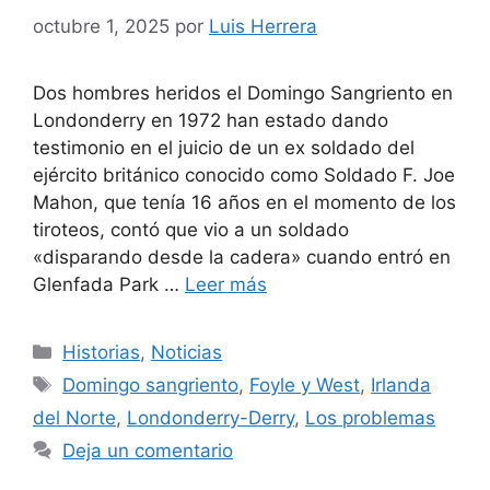
octubre 1, 2025
por
Luis Herrera
Dos hombres heridos el Domingo Sangriento en
Londonderry en 1972 han estado dando
testimonio en el juicio de un ex soldado del
ejército británico conocido como Soldado F. Joe
Mahon, que tenía 16 años en el momento de los
tiroteos, contó que vio a un soldado
«disparando desde la cadera» cuando entró en
Glenfada Park …
Leer más
Categorías
Historias
,
Noticias
Etiquetas
Domingo sangriento
,
Foyle y West
,
Irlanda
del Norte
,
Londonderry-Derry
,
Los problemas
Deja un comentario