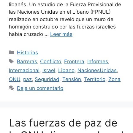
libanés. Un estudio de la Fuerza Provisional de
las Naciones Unidas en el Líbano (FPNUL)
realizado en octubre reveló que un muro de
hormigón construido por las fuerzas israelíes
había cruzado …
Leer más
Categorías
Historias
Etiquetas
Barreras
,
Conflicto
,
Frontera
,
Informes
,
Internacional
,
Israel
,
Libano
,
NacionesUnidas
,
ONU
,
paz
,
Seguridad
,
Tensión
,
Territorio
,
Zona
Deja un comentario
Las fuerzas de paz de