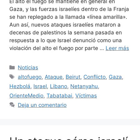
El alto el fuego se mantiene en general en
Gaza, y las fuerzas israelíes dentro de la Franja
se han replegado a la llamada «línea amarilla».
Aun así, nuevos ataques israelíes mataron a
decenas de palestinos la semana pasada en
respuesta a lo que Israel denunció como una
violación del alto el fuego por parte …
Leer más
Categorías
Noticias
Etiquetas
altofuego
,
Ataque
,
Beirut
,
Conflicto
,
Gaza
,
Hezbolá
,
Israel
,
Libano
,
Netanyahu
,
OrienteMedio
,
Tabatabai
,
Víctimas
Deja un comentario