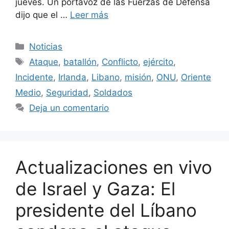
jueves. Un portavoz de las Fuerzas de Defensa
dijo que el …
Leer más
Categorías
Noticias
Etiquetas
Ataque
,
batallón
,
Conflicto
,
ejército
,
Incidente
,
Irlanda
,
Libano
,
misión
,
ONU
,
Oriente
Medio
,
Seguridad
,
Soldados
Deja un comentario
Actualizaciones en vivo
de Israel y Gaza: El
presidente del Líbano