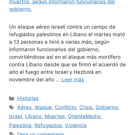
Un ataque aéreo israelí contra un campo de
refugiados palestinos en Líbano el martes mató
a 13 personas e hirió a varias más, según
informaron funcionarios del gobierno,
convirtiéndose así en el ataque más mortífero
contra Líbano desde que se firmó el acuerdo de
alto el fuego entre Israel y Hezbolá en
noviembre del año …
Leer más
Categorías
Historias
Etiquetas
Aéreo
,
Ataque
,
Conflicto
,
Crisis
,
Gobierno
,
Israel
,
Libano
,
Muertes
,
OrienteMedio
,
Palestina
,
Refugiados
,
Violencia
Deja un comentario