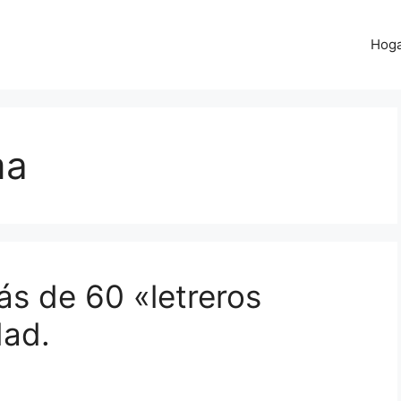
Hog
ma
ás de 60 «letreros
dad.