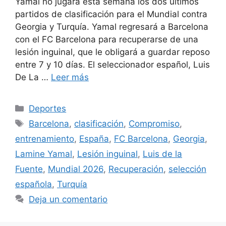
Yamal no jugará esta semana los dos últimos
partidos de clasificación para el Mundial contra
Georgia y Turquía. Yamal regresará a Barcelona
con el FC Barcelona para recuperarse de una
lesión inguinal, que le obligará a guardar reposo
entre 7 y 10 días. El seleccionador español, Luis
De La …
Leer más
Categorías
Deportes
Etiquetas
Barcelona
,
clasificación
,
Compromiso
,
entrenamiento
,
España
,
FC Barcelona
,
Georgia
,
Lamine Yamal
,
Lesión inguinal
,
Luis de la
Fuente
,
Mundial 2026
,
Recuperación
,
selección
española
,
Turquía
Deja un comentario