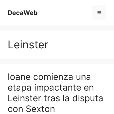
Saltar
al
DecaWeb
Menú
contenido
Leinster
Ioane comienza una
etapa impactante en
Leinster tras la disputa
con Sexton