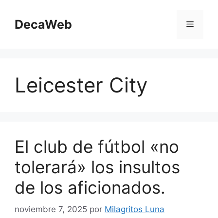
Saltar
al
DecaWeb
Menú
contenido
Leicester City
El club de fútbol «no
tolerará» los insultos
de los aficionados.
noviembre 7, 2025
por
Milagritos Luna