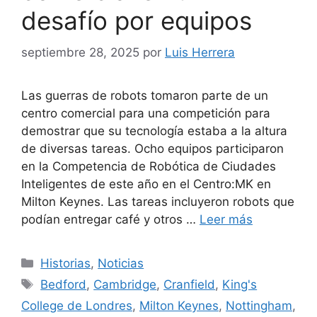
desafío por equipos
septiembre 28, 2025
por
Luis Herrera
Las guerras de robots tomaron parte de un
centro comercial para una competición para
demostrar que su tecnología estaba a la altura
de diversas tareas. Ocho equipos participaron
en la Competencia de Robótica de Ciudades
Inteligentes de este año en el Centro:MK en
Milton Keynes. Las tareas incluyeron robots que
podían entregar café y otros …
Leer más
Categorías
Historias
,
Noticias
Etiquetas
Bedford
,
Cambridge
,
Cranfield
,
King's
College de Londres
,
Milton Keynes
,
Nottingham
,