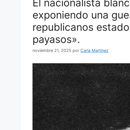
El nacionalista blan
exponiendo una guerr
republicanos estad
payasos».
noviembre 21, 2025
por
Carla Martinez