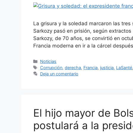
La grisura y la soledad marcaron las tres
Sarkozy pasó en prisión, según extractos
Sarkozy, de 70 años, se convirtió en octub
Francia moderna en ir a la cárcel despué
Categorías
Noticias
Etiquetas
Corrupción
,
derecha
,
Francia
,
justicia
,
LaSanté
Deja un comentario
El hijo mayor de Bol
postulará a la presi