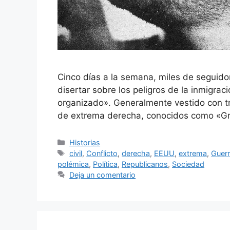
Cinco días a la semana, miles de seguido
disertar sobre los peligros de la inmigrac
organizado». Generalmente vestido con tr
de extrema derecha, conocidos como «Gro
Categorías
Historias
Etiquetas
civil
,
Conflicto
,
derecha
,
EEUU
,
extrema
,
Guer
polémica
,
Política
,
Republicanos
,
Sociedad
Deja un comentario