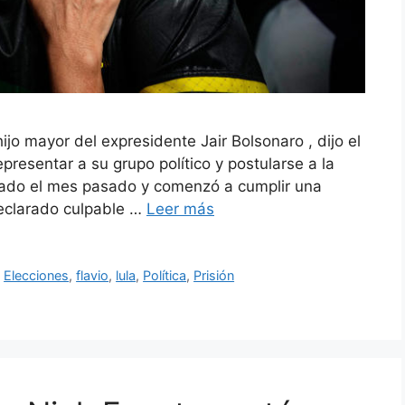
hijo mayor del expresidente Jair Bolsonaro , dijo el
presentar a su grupo político y postularse a la
tado el mes pasado y comenzó a cumplir una
declarado culpable …
Leer más
,
Elecciones
,
flavio
,
lula
,
Política
,
Prisión