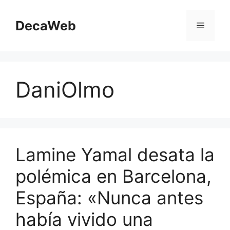
Saltar
al
DecaWeb
Menú
contenido
DaniOlmo
Lamine Yamal desata la
polémica en Barcelona,
​​España: «Nunca antes
había vivido una