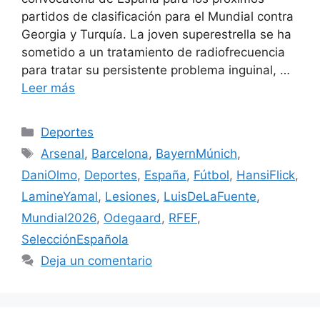
partidos de clasificación para el Mundial contra
Georgia y Turquía. La joven superestrella se ha
sometido a un tratamiento de radiofrecuencia
para tratar su persistente problema inguinal, …
Leer más
Categorías
Deportes
Etiquetas
Arsenal
,
Barcelona
,
BayernMúnich
,
DaniOlmo
,
Deportes
,
España
,
Fútbol
,
HansiFlick
,
LamineYamal
,
Lesiones
,
LuisDeLaFuente
,
Mundial2026
,
Odegaard
,
RFEF
,
SelecciónEspañola
Deja un comentario