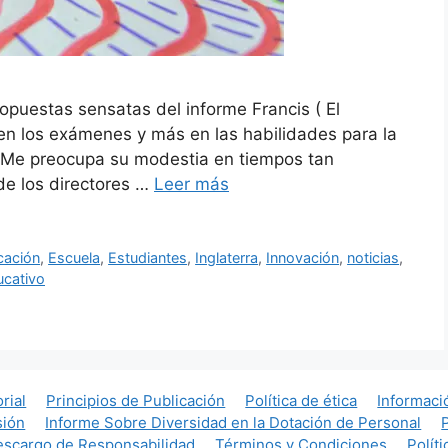
propuestas sensatas del informe Francis ( El
 en los exámenes y más en las habilidades para la
. Me preocupa su modestia en tiempos tan
de los directores …
Leer más
cación
,
Escuela
,
Estudiantes
,
Inglaterra
,
Innovación
,
noticias
,
cativo
orial
Principios de Publicación
Política de ética
Informaci
sión
Informe Sobre Diversidad en la Dotación de Personal
scargo de Responsabilidad
Términos y Condiciones
Polít