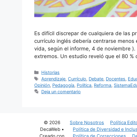
Es difícil discrepar de cualquiera de las 
currículo inglés debería centrarse menos
vida, según el informe, 4 de noviembre )
extremos. Un estudio reveló que el 80 % 
Categorías
Historias
Etiquetas
Aprendizaje
,
Currículo
,
Debate
,
Docentes
,
Edu
Opinión
,
Pedagogía
,
Política
,
Reforma
,
SistemaEdu
Deja un comentario
© 2026
Sobre Nosotros
Política Edit
DecaWeb
•
Política de Diversidad e Inclu
Creado con
Política de Correcciones
De