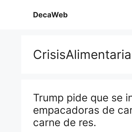
Saltar
al
DecaWeb
contenido
CrisisAlimentaria
Trump pide que se in
empacadoras de carn
carne de res.