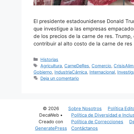
El presidente estadounidense Donald Trum
que investigue a las empresas empacador
de los precios de la carne de res. Trump, 
contribuir al alto costo de la carne de re
Categorías
Historias
Etiquetas
Agricultura
,
CarneDeRes
,
Comercio
,
CrisisAlim
Gobierno
,
IndustriaCárnica
,
Internacional
,
Investig
Deja un comentario
© 2026
Sobre Nosotros
Política Edit
DecaWeb
•
Política de Diversidad e Inclu
Creado con
Política de Correcciones
De
GeneratePress
Contáctanos