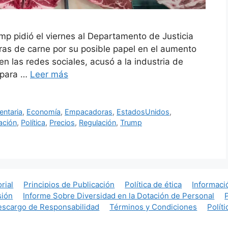
p pidió el viernes al Departamento de Justicia
as de carne por su posible papel en el aumento
en las redes sociales, acusó a la industria de
s para …
Leer más
entaria
,
Economía
,
Empacadoras
,
EstadosUnidos
,
ación
,
Política
,
Precios
,
Regulación
,
Trump
orial
Principios de Publicación
Política de ética
Informaci
sión
Informe Sobre Diversidad en la Dotación de Personal
scargo de Responsabilidad
Términos y Condiciones
Polít