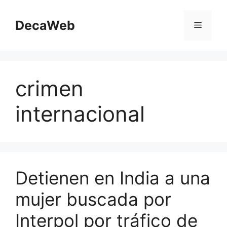
Saltar
al
DecaWeb
Menú
contenido
crimen
internacional
Detienen en India a una
mujer buscada por
Interpol por tráfico de