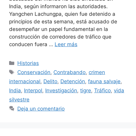
India, según informaron las autoridades.
Yangchen Lachungpa, quien fue detenido a
principios de esta semana, está acusado de
desempeñar un papel fundamental en la
construcción de corredores de tráfico que
conducen fuera …
Leer más
Categorías
Historias
Etiquetas
Conservación
,
Contrabando
,
crimen
internacional
,
Delito
,
Detención
,
fauna salvaje
,
India
,
Interpol
,
Investigación
,
tigre
,
Tráfico
,
vida
silvestre
Deja un comentario