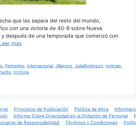
recha que las separa del resto del mundo,
ífico con una victoria de 40-8 sobre Nueva
a y después de una temporada que comenzó con
Leer más
po
,
Femenino
,
Internacional
,
Jillaroos
,
JuliaRobinson
,
noticias
,
riunfo
,
Victoria
orial
Principios de Publicación
Política de ética
Informaci
sión
Informe Sobre Diversidad en la Dotación de Personal
scargo de Responsabilidad
Términos y Condiciones
Polít