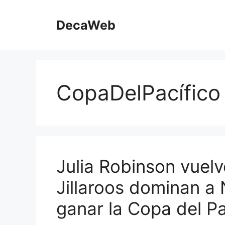
Saltar
al
DecaWeb
contenido
CopaDelPacífico
Julia Robinson vuelve
Jillaroos dominan a
ganar la Copa del Pa