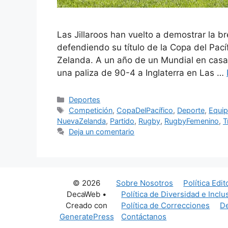
Las Jillaroos han vuelto a demostrar la b
defendiendo su título de la Copa del Pac
Zelanda. A un año de un Mundial en cas
una paliza de 90-4 a Inglaterra en Las …
Categorías
Deportes
Etiquetas
Competición
,
CopaDelPacífico
,
Deporte
,
Equi
NuevaZelanda
,
Partido
,
Rugby
,
RugbyFemenino
,
T
Deja un comentario
© 2026
Sobre Nosotros
Política Edit
DecaWeb
•
Política de Diversidad e Inclu
Creado con
Política de Correcciones
De
GeneratePress
Contáctanos