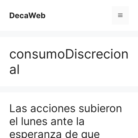
Saltar
al
DecaWeb
Menú
contenido
consumoDiscrecion
al
Las acciones subieron
el lunes ante la
esperanza de que