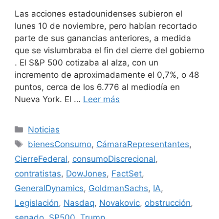
Las acciones estadounidenses subieron el
lunes 10 de noviembre, pero habían recortado
parte de sus ganancias anteriores, a medida
que se vislumbraba el fin del cierre del gobierno
. El S&P 500 cotizaba al alza, con un
incremento de aproximadamente el 0,7%, o 48
puntos, cerca de los 6.776 al mediodía en
Nueva York. El …
Leer más
Categorías
Noticias
Etiquetas
bienesConsumo
,
CámaraRepresentantes
,
CierreFederal
,
consumoDiscrecional
,
contratistas
,
DowJones
,
FactSet
,
GeneralDynamics
,
GoldmanSachs
,
IA
,
Legislación
,
Nasdaq
,
Novakovic
,
obstrucción
,
senado
,
SP500
,
Trump