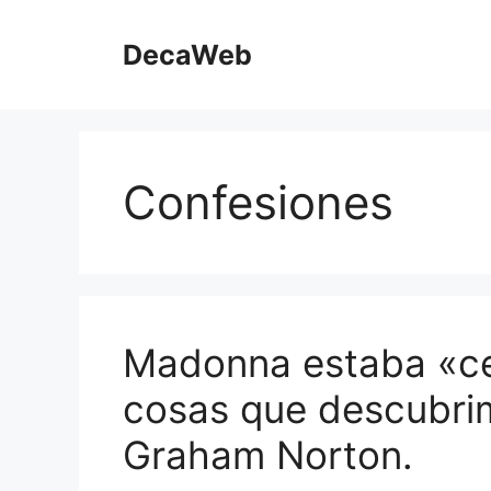
Saltar
al
DecaWeb
contenido
Confesiones
Madonna estaba «cel
cosas que descubrim
Graham Norton.