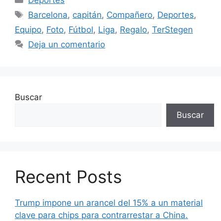
Etiquetas
Barcelona
,
capitán
,
Compañero
,
Deportes
,
Equipo
,
Foto
,
Fútbol
,
Liga
,
Regalo
,
TerStegen
Deja un comentario
Buscar
Buscar
Recent Posts
Trump impone un arancel del 15% a un material
clave para chips para contrarrestar a China.