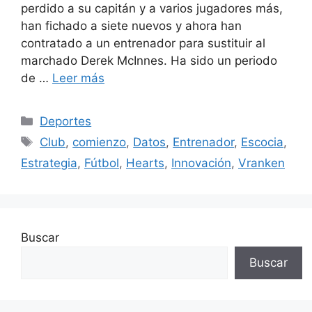
perdido a su capitán y a varios jugadores más,
han fichado a siete nuevos y ahora han
contratado a un entrenador para sustituir al
marchado Derek McInnes. Ha sido un periodo
de …
Leer más
Categorías
Deportes
Etiquetas
Club
,
comienzo
,
Datos
,
Entrenador
,
Escocia
,
Estrategia
,
Fútbol
,
Hearts
,
Innovación
,
Vranken
Buscar
Buscar