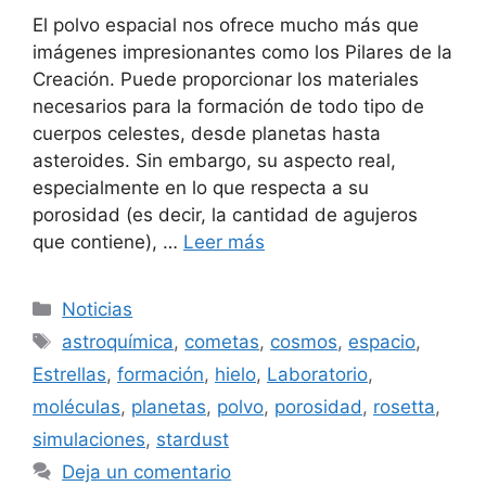
El polvo espacial nos ofrece mucho más que
imágenes impresionantes como los Pilares de la
Creación. Puede proporcionar los materiales
necesarios para la formación de todo tipo de
cuerpos celestes, desde planetas hasta
asteroides. Sin embargo, su aspecto real,
especialmente en lo que respecta a su
porosidad (es decir, la cantidad de agujeros
que contiene), …
Leer más
Categorías
Noticias
Etiquetas
astroquímica
,
cometas
,
cosmos
,
espacio
,
Estrellas
,
formación
,
hielo
,
Laboratorio
,
moléculas
,
planetas
,
polvo
,
porosidad
,
rosetta
,
simulaciones
,
stardust
Deja un comentario