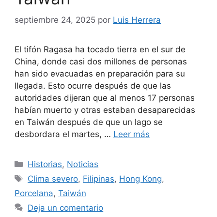
septiembre 24, 2025
por
Luis Herrera
El tifón Ragasa ha tocado tierra en el sur de
China, donde casi dos millones de personas
han sido evacuadas en preparación para su
llegada. Esto ocurre después de que las
autoridades dijeran que al menos 17 personas
habían muerto y otras estaban desaparecidas
en Taiwán después de que un lago se
desbordara el martes, …
Leer más
Categorías
Historias
,
Noticias
Etiquetas
Clima severo
,
Filipinas
,
Hong Kong
,
Porcelana
,
Taiwán
Deja un comentario