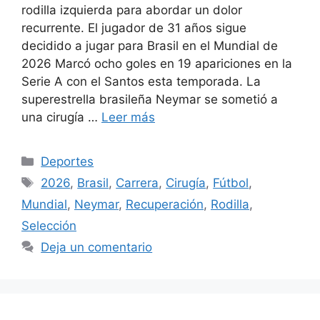
rodilla izquierda para abordar un dolor
recurrente. El jugador de 31 años sigue
decidido a jugar para Brasil en el Mundial de
2026 Marcó ocho goles en 19 apariciones en la
Serie A con el Santos esta temporada. La
superestrella brasileña Neymar se sometió a
una cirugía …
Leer más
Categorías
Deportes
Etiquetas
2026
,
Brasil
,
Carrera
,
Cirugía
,
Fútbol
,
Mundial
,
Neymar
,
Recuperación
,
Rodilla
,
Selección
Deja un comentario