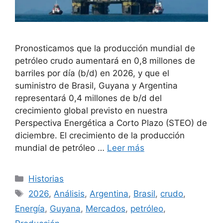
Pronosticamos que la producción mundial de
petróleo crudo aumentará en 0,8 millones de
barriles por día (b/d) en 2026, y que el
suministro de Brasil, Guyana y Argentina
representará 0,4 millones de b/d del
crecimiento global previsto en nuestra
Perspectiva Energética a Corto Plazo (STEO) de
diciembre. El crecimiento de la producción
mundial de petróleo …
Leer más
Categorías
Historias
Etiquetas
2026
,
Análisis
,
Argentina
,
Brasil
,
crudo
,
Energía
,
Guyana
,
Mercados
,
petróleo
,