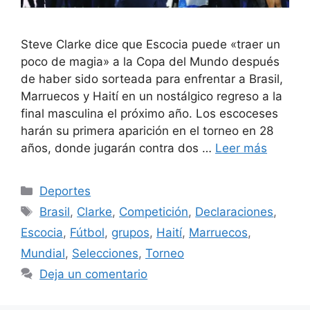
Steve Clarke dice que Escocia puede «traer un
poco de magia» a la Copa del Mundo después
de haber sido sorteada para enfrentar a Brasil,
Marruecos y Haití en un nostálgico regreso a la
final masculina el próximo año. Los escoceses
harán su primera aparición en el torneo en 28
años, donde jugarán contra dos …
Leer más
Categorías
Deportes
Etiquetas
Brasil
,
Clarke
,
Competición
,
Declaraciones
,
Escocia
,
Fútbol
,
grupos
,
Haití
,
Marruecos
,
Mundial
,
Selecciones
,
Torneo
Deja un comentario