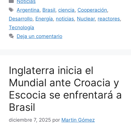
Noticias
Etiquetas
Argentina
,
Brasil
,
ciencia
,
Cooperación
,
Desarrollo
,
Energía
,
noticias
,
Nuclear
,
reactores
,
Tecnología
Deja un comentario
Inglaterra inicia el
Mundial ante Croacia y
Escocia se enfrentará a
Brasil
diciembre 7, 2025
por
Martin Gómez