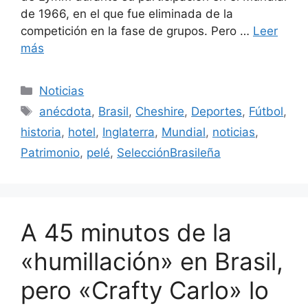
de 1966, en el que fue eliminada de la
competición en la fase de grupos. Pero …
Leer
más
Categorías
Noticias
Etiquetas
anécdota
,
Brasil
,
Cheshire
,
Deportes
,
Fútbol
,
historia
,
hotel
,
Inglaterra
,
Mundial
,
noticias
,
Patrimonio
,
pelé
,
SelecciónBrasileña
A 45 minutos de la
«humillación» en Brasil,
pero «Crafty Carlo» lo