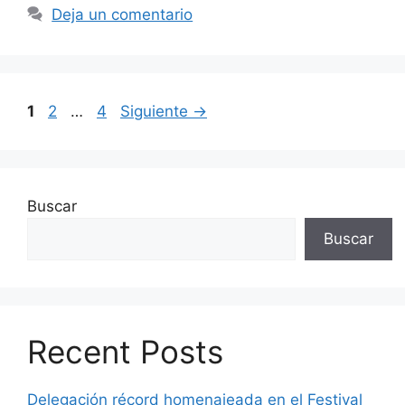
Deja un comentario
Página
Página
Página
1
2
…
4
Siguiente
→
Buscar
Buscar
Recent Posts
Delegación récord homenajeada en el Festival