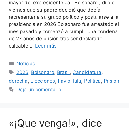
mayor del expresidente Jair Bolsonaro , dijo el
viernes que su padre decidió que debía
representar a su grupo político y postularse a la
presidencia en 2026 Bolsonaro fue arrestado el
mes pasado y comenzó a cumplir una condena
de 27 años de prisión tras ser declarado
culpable …
Leer más
Categorías
Noticias
Etiquetas
2026
,
Bolsonaro
,
Brasil
,
Candidatura
,
derecha
,
Elecciones
,
flavio
,
lula
,
Política
,
Prisión
Deja un comentario
«¡Que venga!», dice