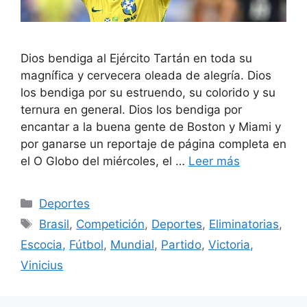
Dios bendiga al Ejército Tartán en toda su
magnífica y cervecera oleada de alegría. Dios
los bendiga por su estruendo, su colorido y su
ternura en general. Dios los bendiga por
encantar a la buena gente de Boston y Miami y
por ganarse un reportaje de página completa en
el O Globo del miércoles, el …
Leer más
Categorías
Deportes
Etiquetas
Brasil
,
Competición
,
Deportes
,
Eliminatorias
,
Escocia
,
Fútbol
,
Mundial
,
Partido
,
Victoria
,
Vinicius