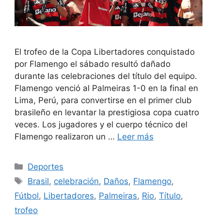
El trofeo de la Copa Libertadores conquistado
por Flamengo el sábado resultó dañado
durante las celebraciones del título del equipo.
Flamengo venció al Palmeiras 1-0 en la final en
Lima, Perú, para convertirse en el primer club
brasileño en levantar la prestigiosa copa cuatro
veces. Los jugadores y el cuerpo técnico del
Flamengo realizaron un …
Leer más
Categorías
Deportes
Etiquetas
Brasil
,
celebración
,
Daños
,
Flamengo
,
Fútbol
,
Libertadores
,
Palmeiras
,
Rio
,
Título
,
trofeo