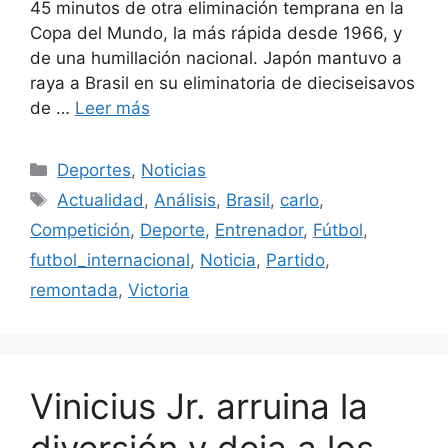
45 minutos de otra eliminación temprana en la
Copa del Mundo, la más rápida desde 1966, y
de una humillación nacional. Japón mantuvo a
raya a Brasil en su eliminatoria de dieciseisavos
de …
Leer más
Categorías
Deportes
,
Noticias
Etiquetas
Actualidad
,
Análisis
,
Brasil
,
carlo
,
Competición
,
Deporte
,
Entrenador
,
Fútbol
,
futbol_internacional
,
Noticia
,
Partido
,
remontada
,
Victoria
Vinicius Jr. arruina la