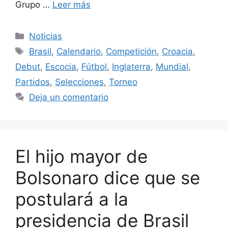
Grupo …
Leer más
Categorías
Noticias
Etiquetas
Brasil
,
Calendario
,
Competición
,
Croacia
,
Debut
,
Escocia
,
Fútbol
,
Inglaterra
,
Mundial
,
Partidos
,
Selecciones
,
Torneo
Deja un comentario
El hijo mayor de
Bolsonaro dice que se
postulará a la
presidencia de Brasil