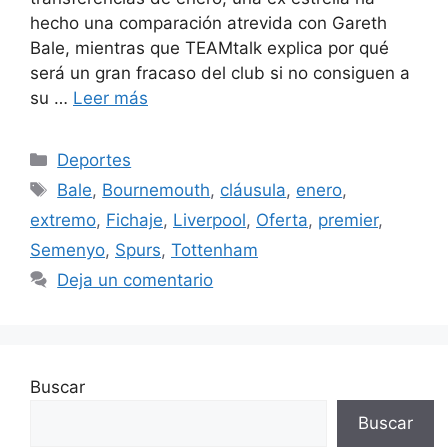
hecho una comparación atrevida con Gareth
Bale, mientras que TEAMtalk explica por qué
será un gran fracaso del club si no consiguen a
su …
Leer más
Categorías
Deportes
Etiquetas
Bale
,
Bournemouth
,
cláusula
,
enero
,
extremo
,
Fichaje
,
Liverpool
,
Oferta
,
premier
,
Semenyo
,
Spurs
,
Tottenham
Deja un comentario
Buscar
Buscar