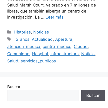
Salud Marsh Court, valorado en 7 millones de
libras, que también alberga un centro de
investigación. La …
Leer más
Categorías
Historias
,
Noticias
Etiquetas
15_anos
,
Actualidad
,
Apertura
,
atencion_medica
,
centro_medico
,
Ciudad
,
Comunidad
,
Hospital
,
Infraestructura
,
Noticia
,
Salud
,
servicios_publicos
Buscar
Buscar