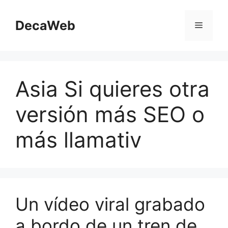
Saltar
al
DecaWeb
Menú
contenido
Asia Si quieres otra
versión más SEO o
más llamativ
Un vídeo viral grabado
a bordo de un tren de