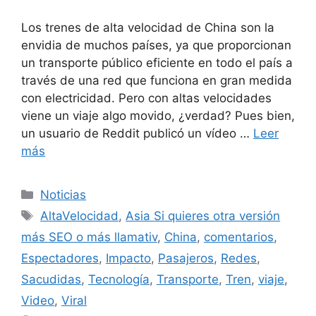
Los trenes de alta velocidad de China son la
envidia de muchos países, ya que proporcionan
un transporte público eficiente en todo el país a
través de una red que funciona en gran medida
con electricidad. Pero con altas velocidades
viene un viaje algo movido, ¿verdad? Pues bien,
un usuario de Reddit publicó un vídeo …
Leer
más
Categorías
Noticias
Etiquetas
AltaVelocidad
,
Asia Si quieres otra versión
más SEO o más llamativ
,
China
,
comentarios
,
Espectadores
,
Impacto
,
Pasajeros
,
Redes
,
Sacudidas
,
Tecnología
,
Transporte
,
Tren
,
viaje
,
Video
,
Viral