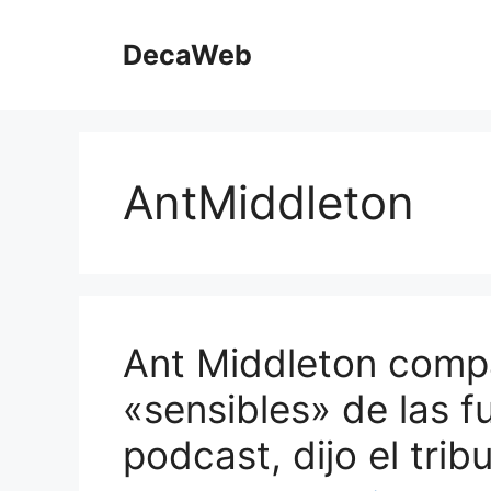
Saltar
al
DecaWeb
contenido
AntMiddleton
Ant Middleton compa
«sensibles» de las f
podcast, dijo el trib