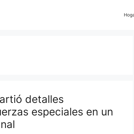
Hog
rtió detalles
uerzas especiales en un
unal