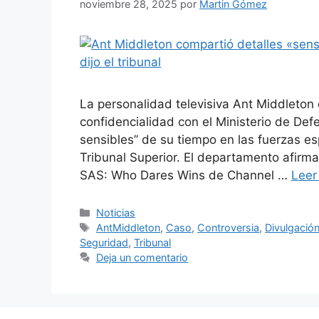
noviembre 28, 2025
por
Martin Gómez
La personalidad televisiva Ant Middleton
confidencialidad con el Ministerio de De
sensibles” de su tiempo en las fuerzas es
Tribunal Superior. El departamento afirm
SAS: Who Dares Wins de Channel …
Leer
Categorías
Noticias
Etiquetas
AntMiddleton
,
Caso
,
Controversia
,
Divulgació
Seguridad
,
Tribunal
Deja un comentario