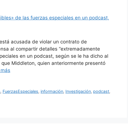
 está acusada de violar un contrato de
fensa al compartir detalles “extremadamente
peciales en un podcast, según se le ha dicho al
a que Middleton, quien anteriormente presentó
 más
n
,
FuerzasEspeciales
,
información
,
Investigación
,
podcast
,