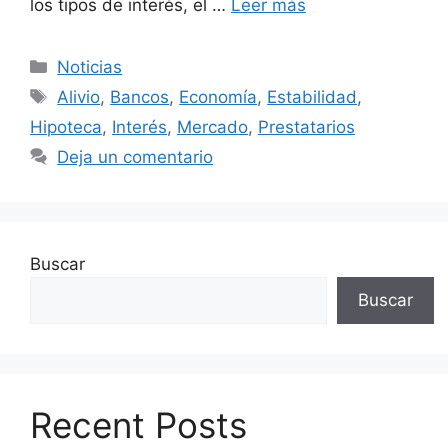
los tipos de interés, el …
Leer más
Categorías
Noticias
Etiquetas
Alivio
,
Bancos
,
Economía
,
Estabilidad
,
Hipoteca
,
Interés
,
Mercado
,
Prestatarios
Deja un comentario
Buscar
Buscar
Recent Posts