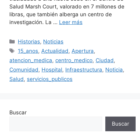
Salud Marsh Court, valorado en 7 millones de
libras, que también alberga un centro de
investigación. La …
Leer más
Categorías
Historias
,
Noticias
Etiquetas
15_anos
,
Actualidad
,
Apertura
,
atencion_medica
,
centro_medico
,
Ciudad
,
Comunidad
,
Hospital
,
Infraestructura
,
Noticia
,
Salud
,
servicios_publicos
Buscar
Buscar