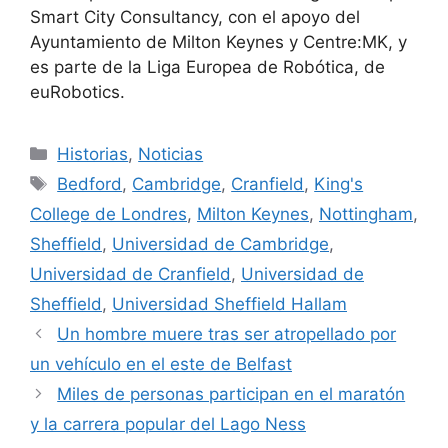
Smart City Consultancy, con el apoyo del
Ayuntamiento de Milton Keynes y Centre:MK, y
es parte de la Liga Europea de Robótica, de
euRobotics.
Categorías
Historias
,
Noticias
Etiquetas
Bedford
,
Cambridge
,
Cranfield
,
King's
College de Londres
,
Milton Keynes
,
Nottingham
,
Sheffield
,
Universidad de Cambridge
,
Universidad de Cranfield
,
Universidad de
Sheffield
,
Universidad Sheffield Hallam
Un hombre muere tras ser atropellado por
un vehículo en el este de Belfast
Miles de personas participan en el maratón
y la carrera popular del Lago Ness