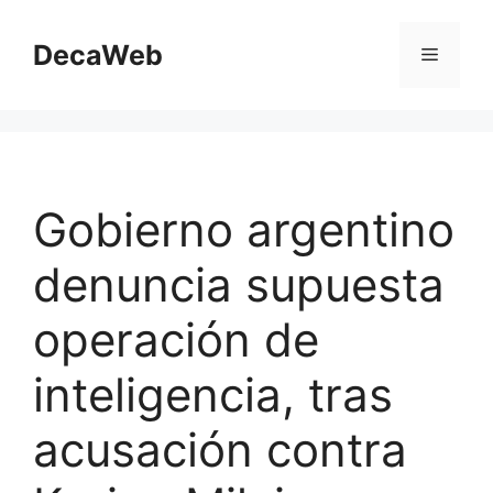
Saltar
al
DecaWeb
Menú
contenido
Gobierno argentino
denuncia supuesta
operación de
inteligencia, tras
acusación contra