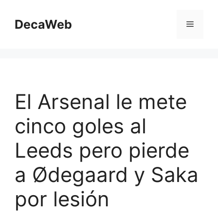
Saltar
al
DecaWeb
Menú
contenido
El Arsenal le mete
cinco goles al
Leeds pero pierde
a Ødegaard y Saka
por lesión