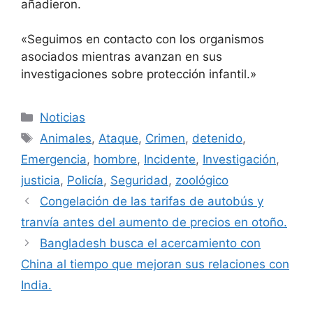
añadieron.
«Seguimos en contacto con los organismos
asociados mientras avanzan en sus
investigaciones sobre protección infantil.»
Categorías
Noticias
Etiquetas
Animales
,
Ataque
,
Crimen
,
detenido
,
Emergencia
,
hombre
,
Incidente
,
Investigación
,
justicia
,
Policía
,
Seguridad
,
zoológico
Congelación de las tarifas de autobús y
tranvía antes del aumento de precios en otoño.
Bangladesh busca el acercamiento con
China al tiempo que mejoran sus relaciones con
India.