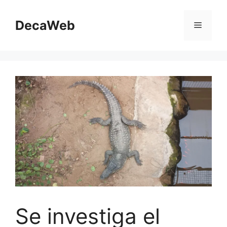
Saltar
al
DecaWeb
Menú
contenido
Se investiga el