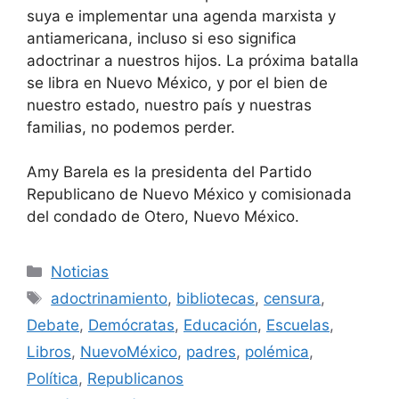
suya e implementar una agenda marxista y
antiamericana, incluso si eso significa
adoctrinar a nuestros hijos. La próxima batalla
se libra en Nuevo México, y por el bien de
nuestro estado, nuestro país y nuestras
familias, no podemos perder.
Amy Barela es la presidenta del Partido
Republicano de Nuevo México y comisionada
del condado de Otero, Nuevo México.
Categorías
Noticias
Etiquetas
adoctrinamiento
,
bibliotecas
,
censura
,
Debate
,
Demócratas
,
Educación
,
Escuelas
,
Libros
,
NuevoMéxico
,
padres
,
polémica
,
Política
,
Republicanos