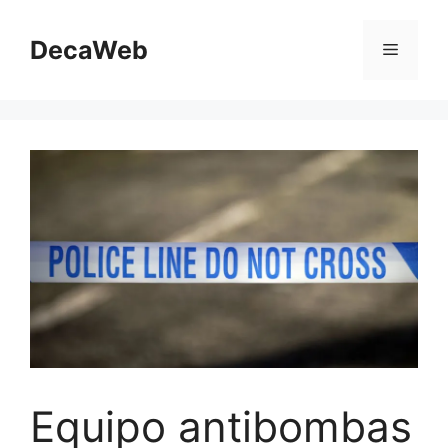
Saltar
al
DecaWeb
Menú
contenido
Equipo antibombas