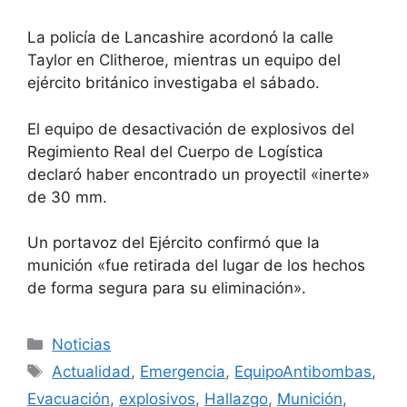
La policía de Lancashire acordonó la calle
Taylor en Clitheroe, mientras un equipo del
ejército británico investigaba el sábado.
El equipo de desactivación de explosivos del
Regimiento Real del Cuerpo de Logística
declaró haber encontrado un proyectil «inerte»
de 30 mm.
Un portavoz del Ejército confirmó que la
munición «fue retirada del lugar de los hechos
de forma segura para su eliminación».
Categorías
Noticias
Etiquetas
Actualidad
,
Emergencia
,
EquipoAntibombas
,
Evacuación
,
explosivos
,
Hallazgo
,
Munición
,