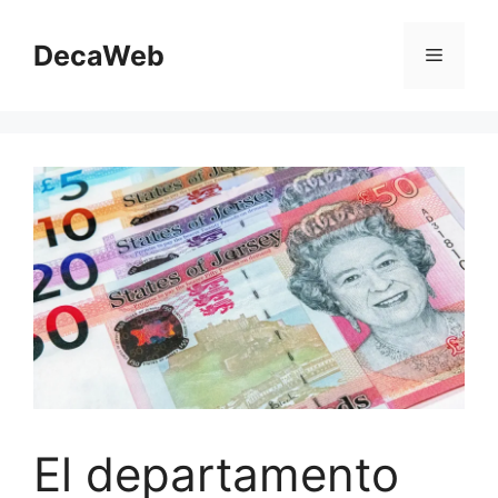
Saltar
al
DecaWeb
Menú
contenido
El departamento