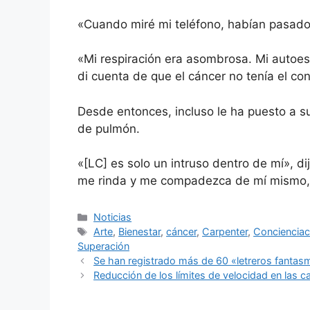
«Cuando miré mi teléfono, habían pasado 
«Mi respiración era asombrosa. Mi auto
di cuenta de que el cáncer no tenía el con
Desde entonces, incluso le ha puesto a s
de pulmón.
«[LC] es solo un intruso dentro de mí», di
me rinda y me compadezca de mí mismo, t
Categorías
Noticias
Etiquetas
Arte
,
Bienestar
,
cáncer
,
Carpenter
,
Concienciac
Superación
Se han registrado más de 60 «letreros fantasm
Reducción de los límites de velocidad en las 