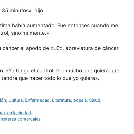
35 minutos», dijo.
estima había aumentado. Fue entonces cuando me
trol, sino mi mente.»
u cáncer el apodo de «LC», abreviatura de cáncer
jo. «Yo tengo el control. Por mucho que quiera que
endrá que hacer todo lo que yo quiera».
ión
,
Cultura
,
Enfermedad
,
Literatura
,
poesía
,
Salud
,
a» en la ciudad.
carreteras comarcales