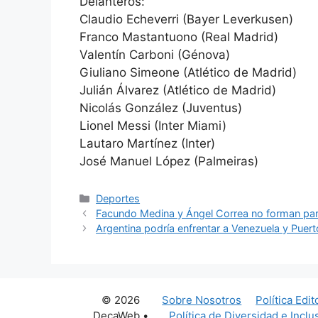
Delanteros:
Claudio Echeverri (Bayer Leverkusen)
Franco Mastantuono (Real Madrid)
Valentín Carboni (Génova)
Giuliano Simeone (Atlético de Madrid)
Julián Álvarez (Atlético de Madrid)
Nicolás González (Juventus)
Lionel Messi (Inter Miami)
Lautaro Martínez (Inter)
José Manuel López (Palmeiras)
Categorías
Deportes
Facundo Medina y Ángel Correa no forman part
Argentina podría enfrentar a Venezuela y Puer
© 2026
Sobre Nosotros
Política Edit
DecaWeb
•
Política de Diversidad e Inclu