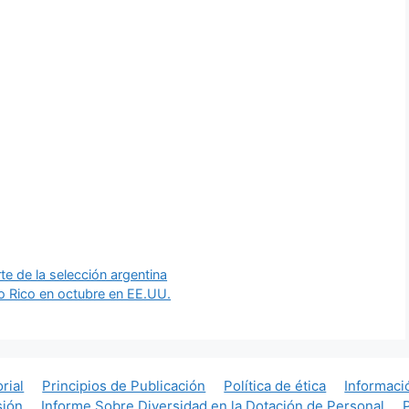
e de la selección argentina
to Rico en octubre en EE.UU.
orial
Principios de Publicación
Política de ética
Informaci
sión
Informe Sobre Diversidad en la Dotación de Personal