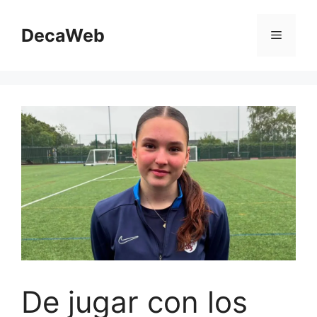
Saltar
al
DecaWeb
Menú
contenido
De jugar con los